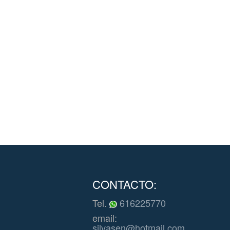
CONTACTO:
Tel.
616225770
email:
silvasen@hotmail.com